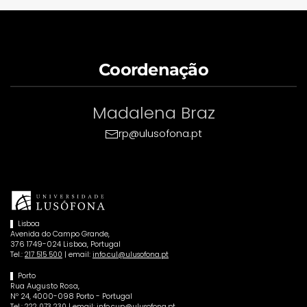
Coordenação
Madalena Braz
rp@ulusofona.pt
Lisboa
Avenida do Campo Grande,
376 1749-024 Lisboa, Portugal
Tel.:
| email:
217 515 500
info.cul@ulusofona.pt
Porto
Rua Augusto Rosa,
Nº 24, 4000-098 Porto - Portugal
Tel.:
| email:
222 073 230
info.cup@ulusofona.pt